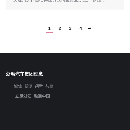
1
2
3
4
浙融汽车集团理念
诚信 稳健 创新 共赢
立足浙江 融通中国