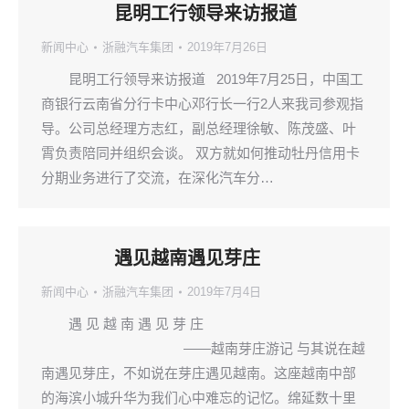
昆明工行领导来访报道
新闻中心
浙融汽车集团
2019年7月26日
昆明工行领导来访报道 2019年7月25日，中国工
商银行云南省分行卡中心邓行长一行2人来我司参观指
导。公司总经理方志红，副总经理徐敏、陈茂盛、叶
霄负责陪同并组织会谈。 双方就如何推动牡丹信用卡
分期业务进行了交流，在深化汽车分…
遇见越南遇见芽庄
新闻中心
浙融汽车集团
2019年7月4日
遇 见 越 南 遇 见 芽 庄
——越南芽庄游记 与其说在越
南遇见芽庄，不如说在芽庄遇见越南。这座越南中部
的海滨小城升华为我们心中难忘的记忆。绵延数十里