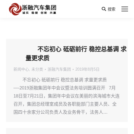
搜索
Search:
不忘初心 砥砺前行 稳控总基调 求
量更求质
新闻中心
,
未分类
浙融汽车集团
2019年8月5日
不忘初心 砥砺前行 稳控总基调 求量更求质
—-2019浙融集团年中会议暨法务培训圆满召开 7月
18日至7月21日，集团年中会议在美丽的滨海城市大连
召开，集团总经理室成员及各职能部门主要人员、全
国四十余家分公司负责人及业务骨干，法务人…